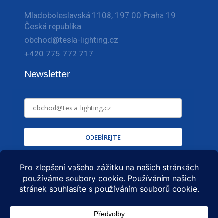
Mladoboleslavská 1108, 197 00 Praha 19
Česká republika
obchod@tesla-lighting.cz
+420 775 772 717
Newsletter
ODEBÍREJTE