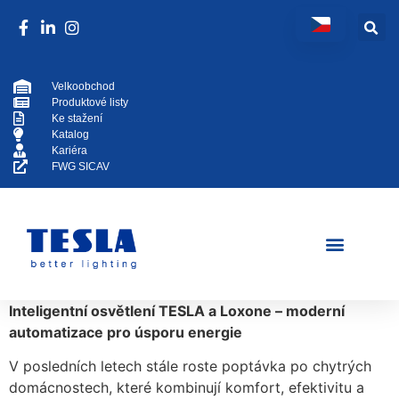
Velkoobchod
Produktové listy
Ke stažení
Katalog
Kariéra
FWG SICAV
Inteligentní osvětlení TESLA a Loxone – moderní
automatizace pro úsporu energie
V posledních letech stále roste poptávka po chytrých
domácnostech, které kombinují komfort, efektivitu a