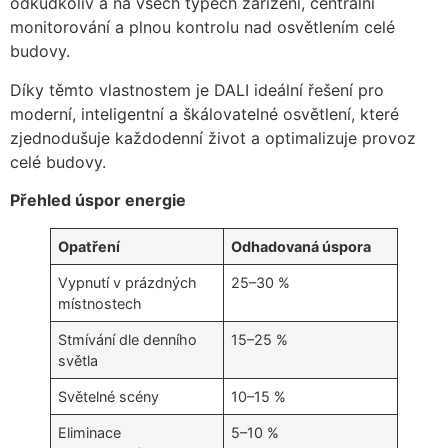
odkudkoliv a na všech typech zařízení, centrální
monitorování a plnou kontrolu nad osvětlením celé
budovy.
Díky těmto vlastnostem je DALI ideální řešení pro
moderní, inteligentní a škálovatelné osvětlení, které
zjednodušuje každodenní život a optimalizuje provoz
celé budovy.
Přehled úspor energie
Opatření
Odhadovaná úspora
Vypnutí v prázdných
25–30 %
místnostech
Stmívání dle denního
15–25 %
světla
Světelné scény
10–15 %
Eliminace
5–10 %