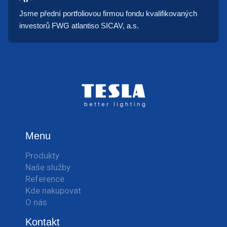
Jsme přední portfoliovou firmou fondu kvalifikovaných
investorů FWG atlantiso SICAV, a.s.
Menu
Produkty
Naše služby
Reference
Kde nakupovat
O nás
Kontakt