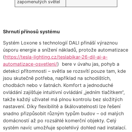
zapomenutých světel
Shrnutí přínosů systému
Systém Loxone s technologií DALI přináší výraznou
úsporu energie a snížení nákladů, protože automatizace
(
https://tesla-lighting.cz/teslabikar-26-dil-ai-a-
automatizace-osvetleni/
) bere v úvahu jas, pohyb a
detekci přítomnosti – světla se rozsvítí pouze tam, kde
jsou skutečně potřeba, například na schodištích,
chodbách nebo v šatnách. Komfort a jednoduché
ovládání zajišťuje intuitivní ovládání „jedním tlačítkem“,
takže každý uživatel má plnou kontrolu bez složitých
nastavení. Díky flexibilitě a škálovatelnosti lze řešení
snadno přizpůsobit různým typům budov – od malých
domácností až po rozsáhlé komerční objekty. Celý
systém navíc umožňuje spolehlivý dohled nad instalací.