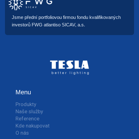
Jsme přední portfoliovou firmou fondu kvalifikovaných
investorů FWG atlantiso SICAV, a.s.
Menu
Produkty
Naše služby
Reference
Kde nakupovat
O nás