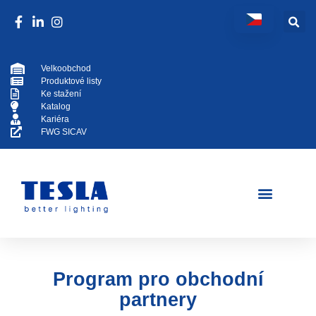
Velkoobchod
Produktové listy
Ke stažení
Katalog
Kariéra
FWG SICAV
Program pro obchodní
partnery