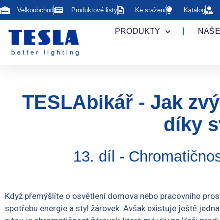
Velkoobchod
Produktové listy
Ke stažení
Katalog
PRODUKTY
NAŠE
TESLAbikář - Jak zvý
díky s
13. díl - Chromatičnos
Když přemýšlíte o osvětlení domova nebo pracovního pros
spotřebu energie a styl žárovek. Avšak existuje ještě jedna