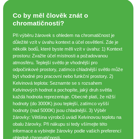
Co by měl člověk znát o
chromatičnosti?
Při výběru žárovek s ohledem na chromatičnost je
důležité vzít v úvahu kontext a účel osvětlení. Zde je
několik bodů, které byste měli vzít v úvahu: 1) Kontext
prostoru: Zvažte účel místnosti a požadovanou
atmosféru. Teplejší světlo je vhodnější pro
odpočinkové prostory, zatímco chladnější světlo může
být vhodné pro pracovní nebo funkční prostory. 2)
Kelvinová teplota: Seznamte se s rozsahem
Kelvinových hodnot a pochopíte, jaký druh světla
každá hodnota reprezentuje. Obecně platí, že nižší
hodnoty (do 3000K) jsou teplejší, zatímco vyšší
hodnoty (nad 5000K) jsou chladnější. 3) Výběr
žárovky: Většina výrobců uvádí Kelvinovou teplotu na
obalu žárovky. Při nákupu si tedy všímejte této
informace a vybírejte žárovky podle vašich preferencí
ohledně chromatičnosti.