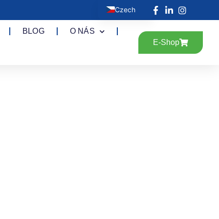
Czech
English
BLOG
O NÁS
German
E-Shop
Spanish
French