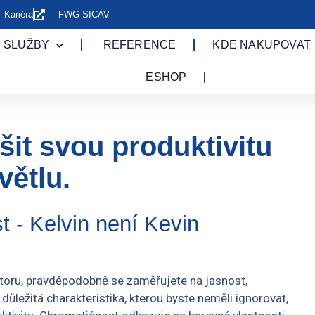
Kariéra
FWG SICAV
 SLUŽBY
REFERENCE
KDE NAKUPOVAT
ESHOP
šit svou produktivitu
větlu.
t - Kelvin není Kevin
toru, pravděpodobně se zaměřujete na jasnost,
 důležitá charakteristika, kterou byste neměli ignorovat,