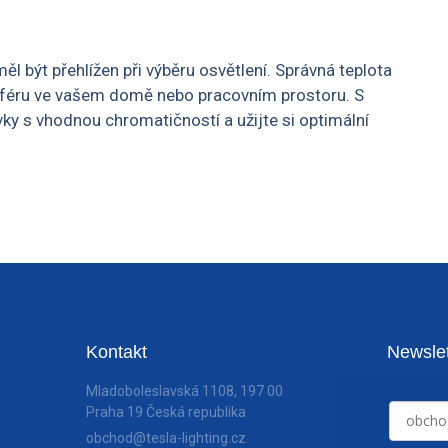
l být přehlížen při výběru osvětlení. Správná teplota
sféru ve vašem domě nebo pracovním prostoru. S
ky s vhodnou chromatičností a užijte si optimální
Kontakt
Newslet
Mladoboleslavská 1108, 197 00
Praha 19 Česká republika
obchod@tesla-lighting.cz