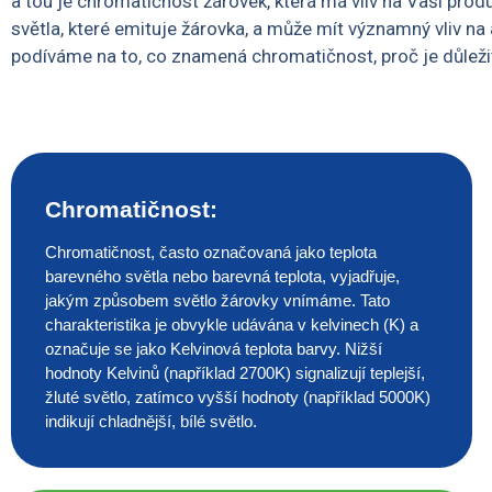
a tou je chromatičnost žárovek, která má vliv na Vaši prod
světla, které emituje žárovka, a může mít významný vliv n
podíváme na to, co znamená chromatičnost, proč je důležitá
Chromatičnost:
Chromatičnost, často označovaná jako teplota
barevného světla nebo barevná teplota, vyjadřuje,
jakým způsobem světlo žárovky vnímáme. Tato
charakteristika je obvykle udávána v kelvinech (K) a
označuje se jako Kelvinová teplota barvy. Nižší
hodnoty Kelvinů (například 2700K) signalizují teplejší,
žluté světlo, zatímco vyšší hodnoty (například 5000K)
indikují chladnější, bílé světlo.