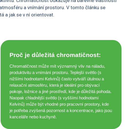
uktivitu. Chromatičnost odkazuje na barevné vlastnosti
a atmosféru a vnímání prostoru. V tomto článku se
 a jak se v ní orientovat.
Proč je důležitá chromatičnost:
Chromatičnost může mít významný vliv na náladu,
produktivitu a vnímání prostoru. Teplejší světlo (s
nižšími hodnotami Kelvinů) často vytváří útulnou a
relaxační atmosféru, která je ideální pro obývací
pokoje, ložnice a jiné prostředí, kde je důležitá pohoda.
Naopak chladnější světlo (s vyššími hodnotami
Kelvinů) může být vhodné pro pracovní prostory, kde
je potřeba zvýšená pozornost a koncentrace, jako jsou
kanceláře nebo kuchyně.