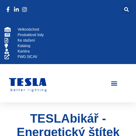
Velkoobchod
Produktové listy
Ke stažení
Katalog
Kariéra
FWG SICAV
TESLAbikář -
Energetický štítek