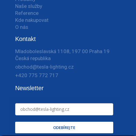
Naše služby
Reference
Kde nakupovat
O nás
Kontakt
Mladoboleslavská 1108, 197 00 Praha 19
Česká republika
obchod@tesla-lighting.cz
+420 775 772 717
Newsletter
ODEBÍREJTE