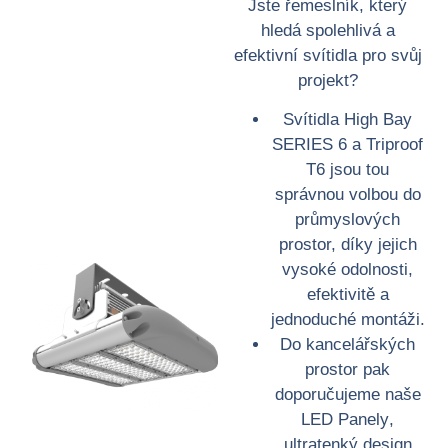
Jste řemeslník, který
hledá spolehlivá a
efektivní svítidla pro svůj
projekt?
Svítidla
High Bay
SERIES 6
a
Triproof
T6
jsou tou
správnou volbou do
průmyslových
prostor, díky jejich
vysoké odolnosti,
efektivitě a
jednoduché montáži.
Do kancelářských
prostor pak
doporučujeme naše
LED Panely
,
ultratenký design