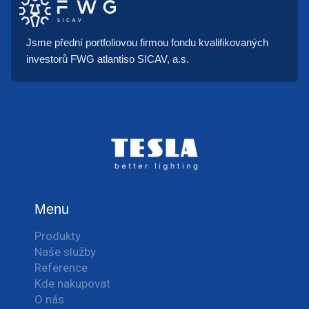
Jsme přední portfoliovou firmou fondu kvalifikovaných
investorů FWG atlantiso SICAV, a.s.
Menu
Produkty
Naše služby
Reference
Kde nakupovat
O nás