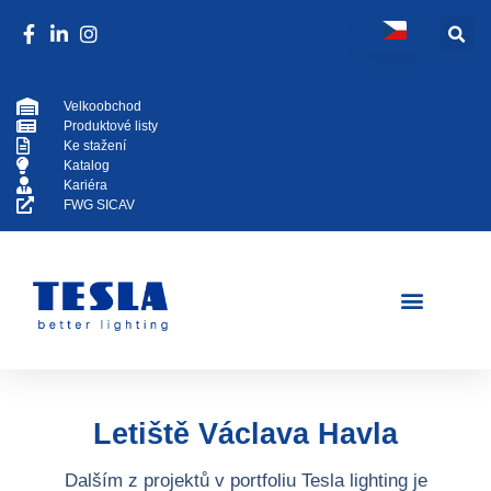
Velkoobchod
Produktové listy
Ke stažení
Katalog
Kariéra
FWG SICAV
Letiště Václava Havla
Dalším z projektů v portfoliu Tesla lighting je