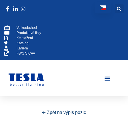
Velkoobchod
Produktové listy
Ke stažení
Katalog
Kariéra
FWG SICAV
🡠 Zpět na výpis pozic