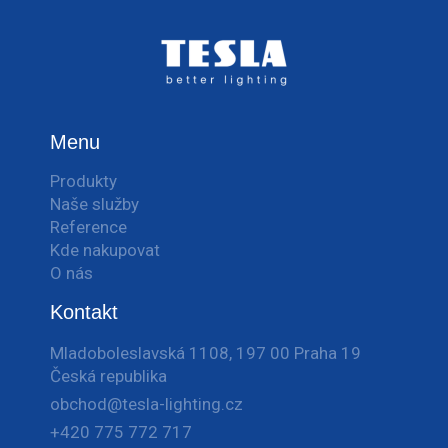
Menu
Produkty
Naše služby
Reference
Kde nakupovat
O nás
Kontakt
Mladoboleslavská 1108, 197 00 Praha 19
Česká republika
obchod@tesla-lighting.cz
+420 775 772 717